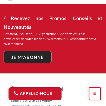
/ Recevez nos
Promos, Conseils et
Nouveautés
Bâtiment, Industrie, TP, Agriculture : Abonnez-vous à la
newsletter de votre métier. Envoi mensuel / Désabonnement à
tout moment
JE M'ABONNE
AGENCE
MARSEILLE (13)
APPELEZ-NOUS !
Zone d'activité de l'Anjoly
2 Impasse de la grèce - CS 20241