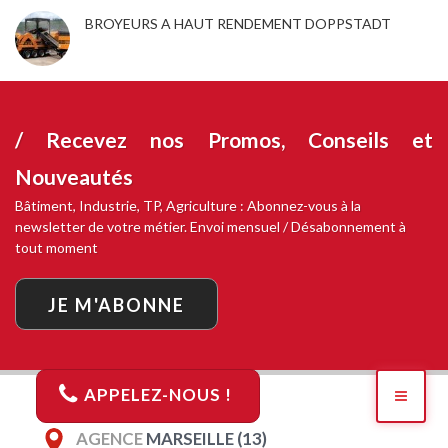
BROYEURS A HAUT RENDEMENT DOPPSTADT
/ Recevez nos
Promos, Conseils et
Nouveautés
Bâtiment, Industrie, TP, Agriculture : Abonnez-vous à la
newsletter de votre métier. Envoi mensuel / Désabonnement à
tout moment
JE M'ABONNE
APPELEZ-NOUS !
AGENCE
MARSEILLE (13)