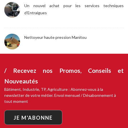
Un nouvel achat pour les services techniques
d'Entraigues
Nettoyeur haute pression Manitou
/ Recevez nos
Promos, Conseils et
Nouveautés
Bâtiment, Industrie, TP, Agriculture : Abonnez-vous à la
newsletter de votre métier. Envoi mensuel / Désabonnement à
tout moment
JE M'ABONNE