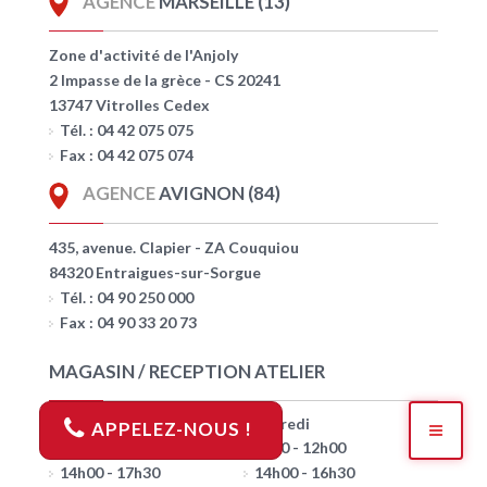
AGENCE
MARSEILLE (13)
Zone d'activité de l'Anjoly
2 Impasse de la grèce - CS 20241
13747 Vitrolles Cedex
Tél. : 04 42 075 075
Fax : 04 42 075 074
AGENCE
AVIGNON (84)
435, avenue. Clapier - ZA Couquiou
84320 Entraigues-sur-Sorgue
Tél. : 04 90 250 000
Fax : 04 90 33 20 73
MAGASIN / RECEPTION ATELIER
Lundi > Jeudi
Vendredi
APPELEZ-NOUS !
7h30 - 12h00
7h30 - 12h00
14h00 - 17h30
14h00 - 16h30