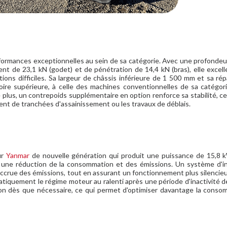
formances exceptionnelles au sein de sa catégorie. Avec une profondeur
nt de 23,1 kN (godet) et de pénétration de 14,4 kN (bras), elle excel
ons difficiles. Sa largeur de châssis inférieure de 1 500 mm et sa rép
oire supérieure, à celle des machines conventionnelles de sa catégor
plus, un contrepoids supplémentaire en option renforce sa stabilité, ce 
ment de tranchées d'assainissement ou les travaux de déblais.
ur
Yanmar
de nouvelle génération qui produit une puissance de 15,8 
r une réduction de la consommation et des émissions. Un système d'in
ccrue des émissions, tout en assurant un fonctionnement plus silencieu
atiquement le régime moteur au ralenti après une période d'inactivité d
on dès que nécessaire, ce qui permet d'optimiser davantage la conso