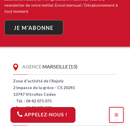
newsletter de votre métier. Envoi mensuel / Désabonnement à
tout moment
JE M'ABONNE
AGENCE
MARSEILLE (13)
Zone d'activité de l'Anjoly
2 Impasse de la grèce - CS 20241
13747 Vitrolles Cedex
Tél. : 04 42 075 075
Fax : 04 42 075 074
APPELEZ-NOUS !
AGENCE
AVIGNON (84)