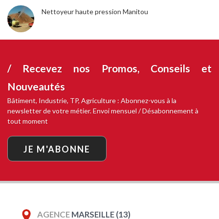
Nettoyeur haute pression Manitou
/ Recevez nos
Promos, Conseils et
Nouveautés
Bâtiment, Industrie, TP, Agriculture : Abonnez-vous à la
newsletter de votre métier. Envoi mensuel / Désabonnement à
tout moment
JE M'ABONNE
AGENCE
MARSEILLE (13)