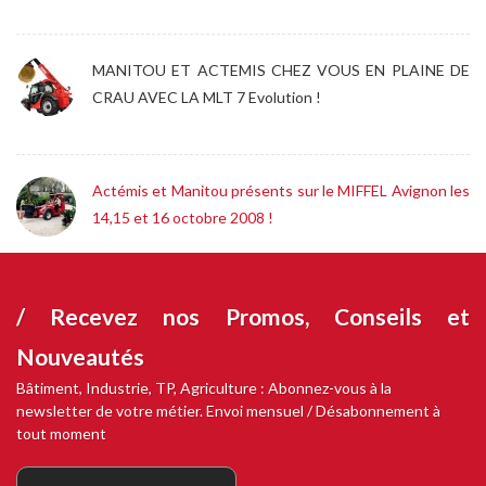
MANITOU ET ACTEMIS CHEZ VOUS EN PLAINE DE
CRAU AVEC LA MLT 7 Evolution !
Actémis et Manitou présents sur le MIFFEL Avignon les
14,15 et 16 octobre 2008 !
/ Recevez nos
Promos, Conseils et
Nouveautés
Bâtiment, Industrie, TP, Agriculture : Abonnez-vous à la
newsletter de votre métier. Envoi mensuel / Désabonnement à
tout moment