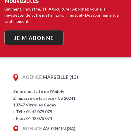
Nouveautés
Bâtiment, Industrie, TP, Agriculture : Abonnez-vous à la
newsletter de votre métier. Envoi mensuel / Désabonnement à
tout moment
JE M'ABONNE
AGENCE
MARSEILLE (13)
Zone d'activité de l'Anjoly
2 Impasse de la grèce - CS 20241
13747 Vitrolles Cedex
Tél. : 04 42 075 075
Fax : 04 42 075 074
AGENCE
AVIGNON (84)