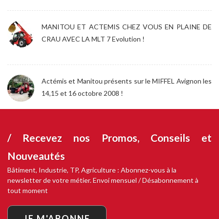
MANITOU ET ACTEMIS CHEZ VOUS EN PLAINE DE
CRAU AVEC LA MLT 7 Evolution !
Actémis et Manitou présents sur le MIFFEL Avignon les
14,15 et 16 octobre 2008 !
/ Recevez nos
Promos, Conseils et
Nouveautés
Bâtiment, Industrie, TP, Agriculture : Abonnez-vous à la
newsletter de votre métier. Envoi mensuel / Désabonnement à
tout moment
JE M'ABONNE