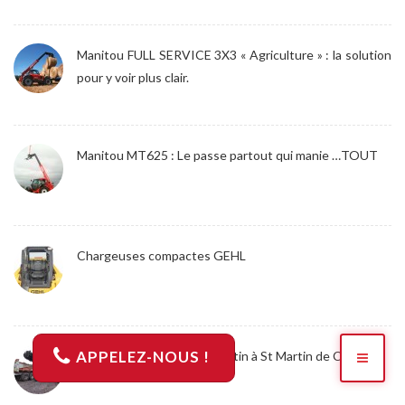
Manitou FULL SERVICE 3X3 « Agriculture » : la solution
pour y voir plus clair.
Manitou MT625 : Le passe partout qui manie …TOUT
Chargeuses compactes GEHL
APPELEZ-NOUS !
Foire Agricole de la St Valentin à St Martin de Crau