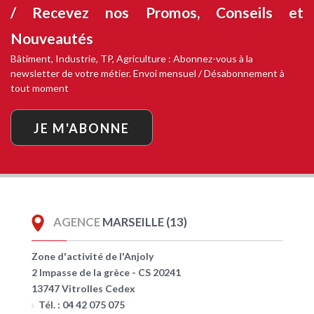
/ Recevez nos
Promos, Conseils et
Nouveautés
Bâtiment, Industrie, TP, Agriculture : Abonnez-vous à la
newsletter de votre métier. Envoi mensuel / Désabonnement à
tout moment
JE M'ABONNE
AGENCE
MARSEILLE (13)
Zone d'activité de l'Anjoly
2 Impasse de la grèce - CS 20241
13747 Vitrolles Cedex
Tél. : 04 42 075 075