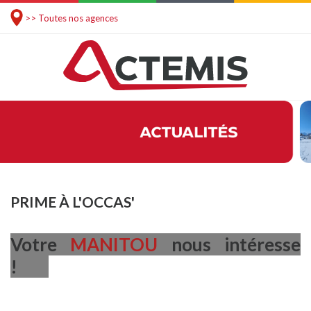
>> Toutes nos agences
PRIME À L'OCCAS'
Votre
MANITOU
nous intéresse
!