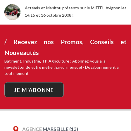
Actémis et Manitou présents sur le MIFFEL Avignon les
14,15 et 16 octobre 2008 !
/ Recevez nos
Promos, Conseils et
Nouveautés
Bâtiment, Industrie, TP, Agriculture : Abonnez-vous à la
newsletter de votre métier. Envoi mensuel / Désabonnement à
tout moment
JE M'ABONNE
AGENCE
MARSEILLE (13)