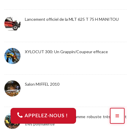
Lancement officiel de la MLT 625 T 75 H MANITOU
XYLOCUT 300: Un Grappin/Coupeur efficace
Salon MIFFEL 2010
APPELEZ-NOUS !
Mini Pelles Yanmar : une gamme robuste très large et
très polyvalente